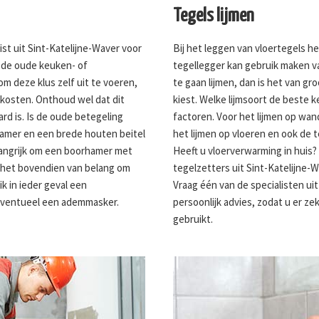
Tegels lijmen
st uit Sint-Katelijne-Waver voor
Bij het leggen van vloertegels h
n de oude keuken- of
tegellegger kan gebruik maken va
m deze klus zelf uit te voeren,
te gaan lijmen, dan is het van gro
skosten. Onthoud wel dat dit
kiest. Welke lijmsoort de beste ke
ard is. Is de oude betegeling
factoren. Voor het lijmen op wan
hamer en een brede houten beitel
het lijmen op vloeren en ook de t
elangrijk om een boorhamer met
Heeft u vloerverwarming in huis?
is het bovendien van belang om
tegelzetters uit Sint-Katelijne-
k in ieder geval een
Vraag één van de specialisten ui
 eventueel een ademmasker.
persoonlijk advies, zodat u er zek
gebruikt.