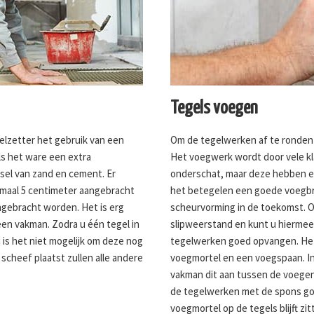
Tegels voegen
gelzetter het gebruik van een
Om de tegelwerken af te ronden 
ls het ware een extra
Het voegwerk wordt door vele kl
gsel van zand en cement. Er
onderschat, maar deze hebben een
imaal 5 centimeter aangebracht
het betegelen een goede voegb
ngebracht worden. Het is erg
scheurvorming in de toekomst. 
 een vakman. Zodra u één tegel in
slipweerstand en kunt u hiermee
n is het niet mogelijk om deze nog
tegelwerken goed opvangen. He
 scheef plaatst zullen alle andere
voegmortel en een voegspaan. I
vakman dit aan tussen de voege
de tegelwerken met de spons go
voegmortel op de tegels blijft zit