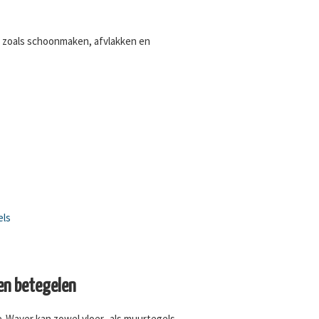
zoals schoonmaken, afvlakken en
els
n betegelen
ne-Waver kan zowel vloer- als muurtegels