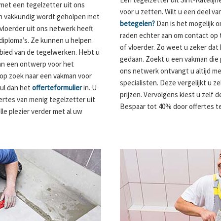
et een tegelzetter uit ons
voor u zetten. Wilt u een deel 
en vakkundig wordt geholpen met
betegelen?
Dan is het mogelijk o
vloerder uit ons netwerk heeft
raden echter aan om contact op
 diploma’s. Ze kunnen u helpen
of vloerder. Zo weet u zeker dat 
ebied van de tegelwerken. Hebt u
gedaan. Zoekt u een vakman die p
van een ontwerp voor het
ons netwerk ontvangt u altijd m
op zoek naar een vakman voor
specialisten. Deze vergelijkt u z
ul dan het
offerteformulier
in. U
prijzen. Vervolgens kiest u zelf 
ertes van menig tegelzetter uit
Bespaar tot 40% door offertes te
lle plezier verder met al uw