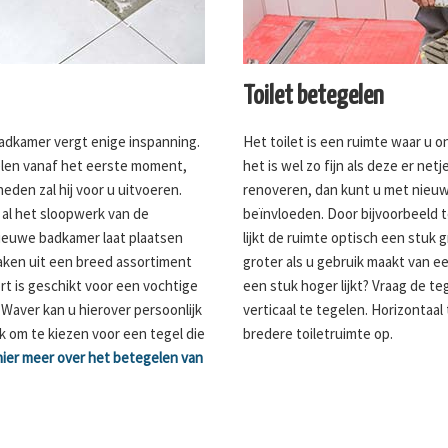
Toilet betegelen
adkamer vergt enige inspanning.
Het toilet is een ruimte waar u o
kelen vanaf het eerste moment,
het is wel zo fijn als deze er netj
den zal hij voor u uitvoeren.
renoveren, dan kunt u met nieuwe
 al het sloopwerk van de
beïnvloeden. Door bijvoorbeeld t
ieuwe badkamer laat plaatsen
lijkt de ruimte optisch een stuk g
ken uit een breed assortiment
groter als u gebruik maakt van een
rt is geschikt voor een vochtige
een stuk hoger lijkt? Vraag de te
e-Waver kan u hierover persoonlijk
verticaal te tegelen. Horizontaal
ijk om te kiezen voor een tegel die
bredere toiletruimte op.
hier meer over het betegelen van