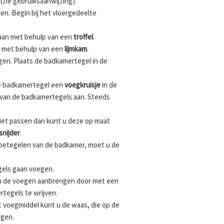
 (zie gebruiksaanwijzing).
n. Begin bij het vloergedeelte
 aan met behulp van een
troffel
.
ig met behulp van een
lijmkam
.
gen. Plaats de badkamertegel in de
e badkamertegel een
voegkruisje
in de
t van de badkamertegels aan. Steeds
iet passen dan kunt u deze op maat
snijder
.
 betegelen van de badkamer, moet u de
gels gaan voegen.
n de voegen aanbrengen door met een
tegels te wrijven.
 voegmiddel kunt u de waas, die op de
egen.