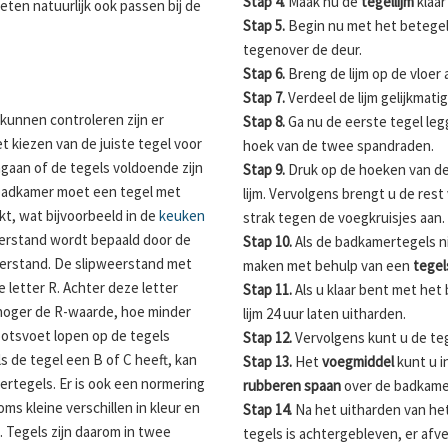
Stap 4.
Maak nu de
tegellijm
klaar
en natuurlijk ook passen bij de
Stap 5.
Begin nu met het betegele
tegenover de deur.
Stap 6.
Breng de lijm op de vloer
Stap 7.
Verdeel de lijm gelijkmat
kunnen controleren zijn er
Stap 8.
Ga nu de eerste tegel leg
t kiezen van de juiste tegel voor
hoek van de twee spandraden.
agaan of de tegels voldoende zijn
Stap 9.
Druk op de hoeken van d
 badkamer moet een tegel met
lijm. Vervolgens brengt u de res
t, wat bijvoorbeeld in de
keuken
strak tegen de voegkruisjes aan.
eerstand wordt bepaald door de
Stap 10.
Als de badkamertegels n
eerstand. De slipweerstand met
maken met behulp van een
tegel
letter R. Achter deze letter
Stap 11.
Als u klaar bent met het
e hoger de R-waarde, hoe minder
lijm 24 uur laten uitharden.
ootsvoet lopen op de tegels
Stap 12.
Vervolgens kunt u de te
s de tegel een B of C heeft, kan
Stap 13.
Het
voegmiddel
kunt u i
rtegels. Er is ook een normering
rubberen spaan
over de badkamer
soms kleine verschillen in kleur en
Stap 14.
Na het uitharden van het
. Tegels zijn daarom in twee
tegels is achtergebleven, er afv