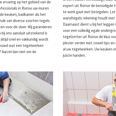
 ervaring op het gebied van de
expert uit Ronse de benodigde t
ofessionals in Ronse uw muren
te werk gaat met betegelen. Let 
 de keuken, badkamer als het
wandtegels rekening houdt met d
bruik van diverse soorten tegels
Daarnaast dient u bij het leggen
en voor de vloer. Wij garanderen
voor een volledig egale ondergron
bij ons aansluit uitstekend is
tegelzetter uit Ronse de klus voo
ltijd snel en vakkundig wordt
plezier verder met zowel tips en 
ieuwd wat een tegelwerken
al uw tegelwerken. Uw keuken of
 Aarzel dan niet om de
juiste handen.