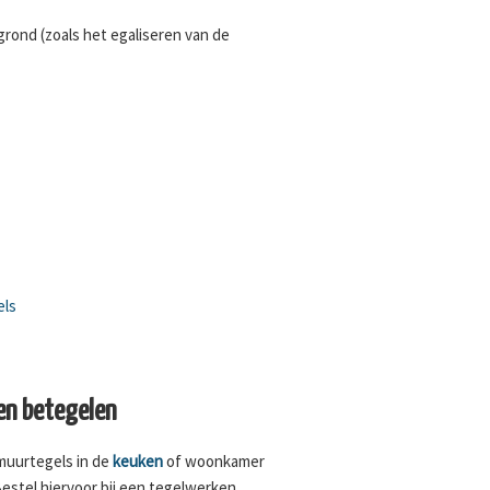
rond (zoals het egaliseren van de
els
n betegelen
 muurtegels in de
keuken
of woonkamer
Bestel hiervoor bij een tegelwerken