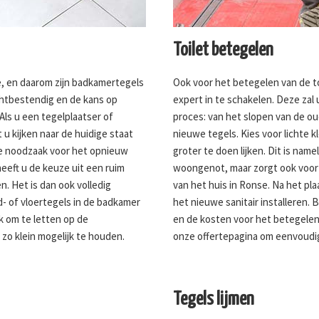
Toilet betegelen
e, en daarom zijn badkamertegels
Ook voor het betegelen van de to
ochtbestendig en de kans op
expert in te schakelen. Deze za
Als u een tegelplaatser of
proces: van het slopen van de o
 u kijken naar de huidige staat
nieuwe tegels. Kies voor lichte 
e noodzaak voor het opnieuw
groter te doen lijken. Dit is namel
eeft u de keuze uit een ruim
woongenot, maar zorgt ook voo
. Het is dan ook volledig
van het huis in Ronse. Na het pl
- of vloertegels in de badkamer
het nieuwe sanitair installeren
jk om te letten op de
en de kosten voor het betegelen
 zo klein mogelijk te houden.
onze offertepagina om eenvoudi
Tegels lijmen