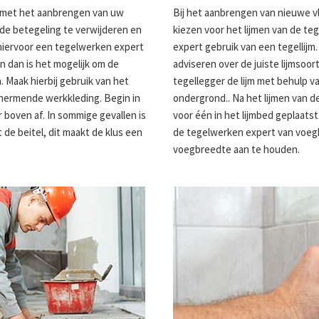
n met het aanbrengen van uw
Bij het aanbrengen van nieuwe v
ude betegeling te verwijderen en
kiezen voor het lijmen van de te
hiervoor een tegelwerken expert
expert gebruik van een tegellijm.
en dan is het mogelijk om de
adviseren over de juiste lijmsoort
 Maak hierbij gebruik van het
tegellegger de lijm met behulp 
chermende werkkleding. Begin in
ondergrond.. Na het lijmen van 
 boven af. In sommige gevallen is
voor één in het lijmbed geplaatst
 de beitel, dit maakt de klus een
de tegelwerken expert van voegk
voegbreedte aan te houden.