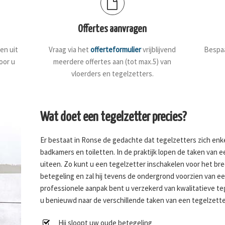
Offertes aanvragen
en uit
Vraag via het
offerteformulier
vrijblijvend
Bespaa
oor u
meerdere offertes aan (tot max.5) van
vloerders en tegelzetters.
Wat doet een tegelzetter precies?
Er bestaat in Ronse de gedachte dat tegelzetters zich en
badkamers en toiletten. In de praktijk lopen de taken van 
uiteen. Zo kunt u een tegelzetter inschakelen voor het br
betegeling en zal hij tevens de ondergrond voorzien van e
professionele aanpak bent u verzekerd van kwalitatieve t
u benieuwd naar de verschillende taken van een tegelzette
Hij sloopt uw oude betegeling