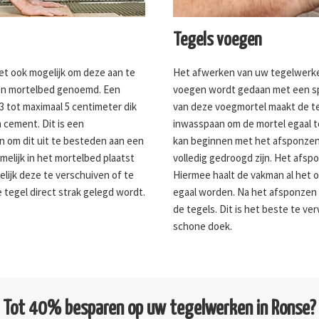
Tegels voegen
het ook mogelijk om deze aan te
Het afwerken van uw tegelwerk
een mortelbed genoemd. Een
voegen wordt gedaan met een sp
3 tot maximaal 5 centimeter dik
van deze voegmortel maakt de te
 cement. Dit is een
inwasspaan om de mortel egaal te
an om dit uit te besteden aan een
kan beginnen met het afsponze
melijk in het mortelbed plaatst
volledig gedroogd zijn. Het afs
gelijk deze te verschuiven of te
Hiermee haalt de vakman al het 
e tegel direct strak gelegd wordt.
egaal worden. Na het afsponzen b
de tegels. Dit is het beste te v
schone doek.
Tot 40% besparen op uw tegelwerken in Ronse?