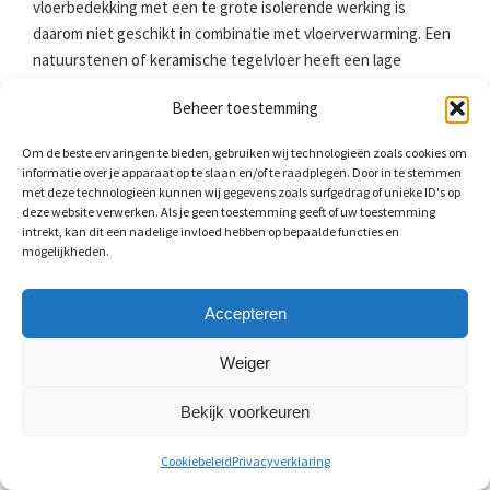
vloerbedekking met een te grote isolerende werking is
daarom niet geschikt in combinatie met vloerverwarming. Een
natuurstenen of keramische tegelvloer heeft een lage
warmteweerstand. De tegels nemen warmte goed op en
Beheer toestemming
geven het vervolgens af naar de ruimte erboven. Houd bij het
leggen van een keramische tegelvloer wel rekening met de
Om de beste ervaringen te bieden, gebruiken wij technologieën zoals cookies om
uitzetvoegen, vooral bij een tegelvloer in wildverband. Door
informatie over je apparaat op te slaan en/of te raadplegen. Door in te stemmen
de temperatuurverschillen is het mogelijk dat deze loskomen
met deze technologieën kunnen wij gegevens zoals surfgedrag of unieke ID's op
deze website verwerken. Als je geen toestemming geeft of uw toestemming
of gaan barsten.
intrekt, kan dit een nadelige invloed hebben op bepaalde functies en
mogelijkheden.
Zelf tegels voegen
Accepteren
Het is altijd mogelijk dat een tegel uitzet of krimpt. Om
Weiger
spanning op te vangen zit er een kleine ruimte tussen
keuken- of badkamertegels. Deze moet u voegen. Als u wilt
Bekijk voorkeuren
weten hoeveel ruimte open moet blijven voor het voegen, dan
gebruikt u de volgende rekensom: 2*1/100 van de lengte. Bij
Cookiebeleid
Privacyverklaring
tegels van 20 x 20 centimeter zult u dus voegen van 4