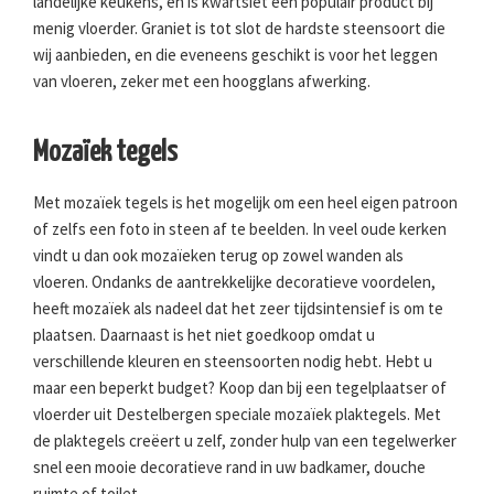
landelijke keukens, en is kwartsiet een populair product bij
menig vloerder. Graniet is tot slot de hardste steensoort die
wij aanbieden, en die eveneens geschikt is voor het leggen
van vloeren, zeker met een hoogglans afwerking.
Mozaïek tegels
Met mozaïek tegels is het mogelijk om een heel eigen patroon
of zelfs een foto in steen af te beelden. In veel oude kerken
vindt u dan ook mozaïeken terug op zowel wanden als
vloeren. Ondanks de aantrekkelijke decoratieve voordelen,
heeft mozaïek als nadeel dat het zeer tijdsintensief is om te
plaatsen. Daarnaast is het niet goedkoop omdat u
verschillende kleuren en steensoorten nodig hebt. Hebt u
maar een beperkt budget? Koop dan bij een tegelplaatser of
vloerder uit Destelbergen speciale mozaïek plaktegels. Met
de plaktegels creëert u zelf, zonder hulp van een tegelwerker
snel een mooie decoratieve rand in uw badkamer, douche
ruimte of toilet.