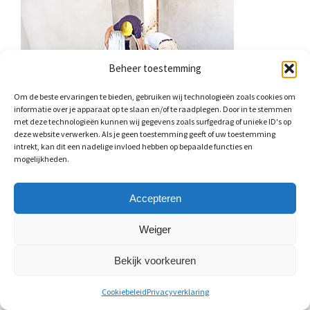
Beheer toestemming
Om de beste ervaringen te bieden, gebruiken wij technologieën zoals cookies om
informatie over je apparaat op te slaan en/of te raadplegen. Door in te stemmen
met deze technologieën kunnen wij gegevens zoals surfgedrag of unieke ID's op
deze website verwerken. Als je geen toestemming geeft of uw toestemming
intrekt, kan dit een nadelige invloed hebben op bepaalde functies en
mogelijkheden.
Vloerverwarming
Accepteren
Vloerverwarming biedt veel comfort aan uw woning.
Keramische of natuursteen tegels combineren erg goed met
Weiger
vloerverwarming. In tegelstelling tot andere soorten
vloerbedekking zoals laminaat, nemen de tegels de warmte
Bekijk voorkeuren
goed op. Ze zetten het vervolgens door naar bovenliggende
Cookiebeleid
Privacyverklaring
woonruimte. Door temperatuurverschillen is het mogelijk dat
de ondergrond uitzet of krimpt. Het is belangrijk dat u bij