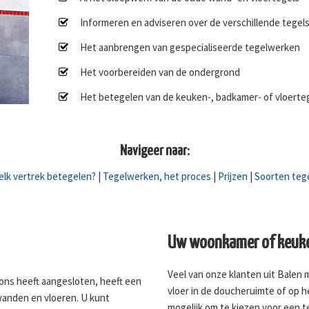
Informeren en adviseren over de verschillende tegel
Het aanbrengen van gespecialiseerde tegelwerken
Het voorbereiden van de ondergrond
Het betegelen van de keuken-, badkamer- of vloerte
Navigeer naar:
lk vertrek betegelen?
|
Tegelwerken, het proces
|
Prijzen
|
Soorten teg
Uw woonkamer of keuke
Veel van onze klanten uit Balen 
j ons heeft aangesloten, heeft een
vloer in de doucheruimte of op h
wanden en vloeren. U kunt
mogelijk om te kiezen voor een 