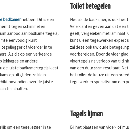
Toilet betegelen
de badkamer
hebben. Dit is een
Net als de badkamer, is ook het to
chermt tegen schimmel en
Vele klanten geven aan dat een t
ruim aanbod aan badkamertegels,
geeft, vergeleken met laminaat. O
ruimte eenvoudig kunt
kunt u een tegelwerken expert u
 tegellegger of vloerder in te
zal deze ook uw oude betegelin
ers. Als dit op een verkeerde
voorbereiden. Door de vloer glad
op lekkages en andere
vloertegels na verloop van tijd n
u de juiste badkamertegels kiest
van een duurzaam resultaat. Net 
ans op uitglijden zo klein
het toilet de keuze uit een bree
chikt bovendien over de juiste
tegelwerken specialist om een pe
aan te schaffen.
Tegels lijmen
lijk om een tegellegger in te
Bij het plaatsen van vloer- of m