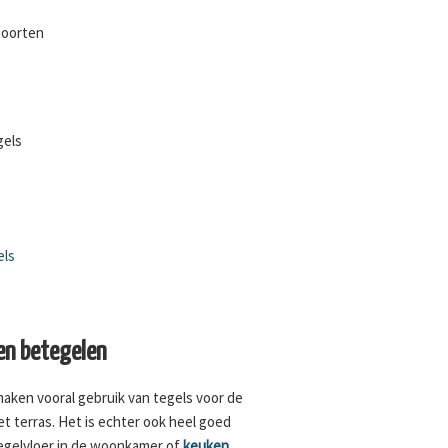
soorten
gels
els
n betegelen
maken vooral gebruik van tegels voor de
et terras. Het is echter ook heel goed
tegelvloer in de woonkamer of
keuken
.