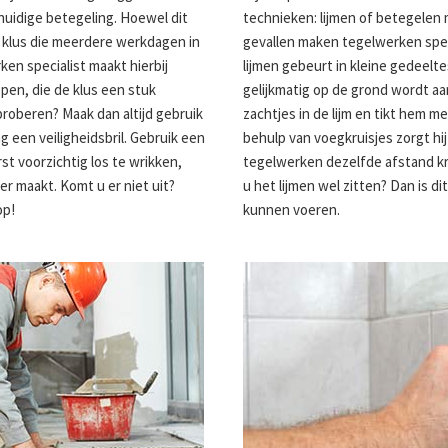
huidige betegeling. Hoewel dit
technieken: lijmen of betegelen
re klus die meerdere werkdagen in
gevallen maken tegelwerken speci
n specialist maakt hierbij
lijmen gebeurt in kleine gedeelte
pen, die de klus een stuk
gelijkmatig op de grond wordt a
 proberen? Maak dan altijd gebruik
zachtjes in de lijm en tikt hem 
een veiligheidsbril. Gebruik een
behulp van voegkruisjes zorgt hij
st voorzichtig los te wrikken,
tegelwerken dezelfde afstand kri
r maakt. Komt u er niet uit?
u het lijmen wel zitten? Dan is di
op!
kunnen voeren.