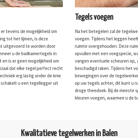
Tegels voegen
s er tevens de mogelijkheid om
Na het betegelen zal de tegelwe
ng tot het lijmen, is deze
voegen. Tijdens het leggen heeft
ent uitgevoerd te worden door
ruimte overgehouden. Deze ruimte
anneer u de badkamertegels in
opvullen met een voegspecie, wa
t en is er geen mogelijkheid om
vangen eventuele scheuren op, 
ciaal dat elke tegel perfect recht
beschadigd raken. Tijdens het v
echniek erg lastig onder de knie
bewegingen over de tegelwerken v
 schakelt u een tegellegger uit
op uw tegels achter, dit kunt u
droge theedoek. Bij de meeste sp
kleuren voegen, waarmee u de b
Kwalitatieve tegelwerken in Balen