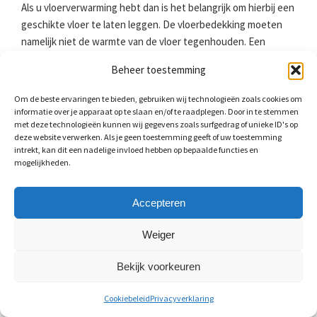
Als u vloerverwarming hebt dan is het belangrijk om hierbij een
geschikte vloer te laten leggen. De vloerbedekking moeten
namelijk niet de warmte van de vloer tegenhouden. Een
vloerbedekking met een te grote isolerende werking is
Beheer toestemming
daarom niet geschikt in combinatie met vloerverwarming. Een
natuurstenen of keramische tegelvloer heeft een lage
Om de beste ervaringen te bieden, gebruiken wij technologieën zoals cookies om
warmteweerstand. De tegels nemen warmte goed op en
informatie over je apparaat op te slaan en/of te raadplegen. Door in te stemmen
met deze technologieën kunnen wij gegevens zoals surfgedrag of unieke ID's op
geven het vervolgens af naar de ruimte erboven. Houd bij het
deze website verwerken. Als je geen toestemming geeft of uw toestemming
leggen van een keramische tegelvloer wel rekening met de
intrekt, kan dit een nadelige invloed hebben op bepaalde functies en
uitzetvoegen, vooral bij een tegelvloer in wildverband. Door
mogelijkheden.
de temperatuurverschillen is het mogelijk dat deze loskomen
of gaan barsten.
Accepteren
Weiger
Zelf tegels voegen
Bekijk voorkeuren
Het is altijd mogelijk dat een tegel uitzet of krimpt. Om
spanning op te vangen zit er een kleine ruimte tussen
Cookiebeleid
Privacyverklaring
keuken- of badkamertegels. Deze moet u voegen. Als u wilt