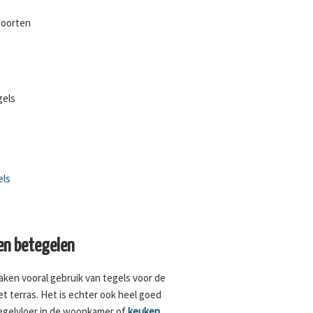
soorten
gels
els
n betegelen
aken vooral gebruik van tegels voor de
et terras. Het is echter ook heel goed
tegelvloer in de woonkamer of
keuken
.