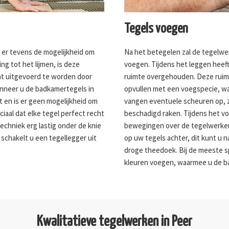
Tegels voegen
s er tevens de mogelijkheid om
Na het betegelen zal de tegelwe
ng tot het lijmen, is deze
voegen. Tijdens het leggen heeft
ent uitgevoerd te worden door
ruimte overgehouden. Deze ruimte
anneer u de badkamertegels in
opvullen met een voegspecie, wa
t en is er geen mogelijkheid om
vangen eventuele scheuren op, 
ciaal dat elke tegel perfect recht
beschadigd raken. Tijdens het v
echniek erg lastig onder de knie
bewegingen over de tegelwerken v
 schakelt u een tegellegger uit
op uw tegels achter, dit kunt u
droge theedoek. Bij de meeste sp
kleuren voegen, waarmee u de b
Kwalitatieve tegelwerken in Peer