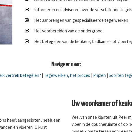
Informeren en adviseren over de verschillende tegel
Het aanbrengen van gespecialiseerde tegelwerken
Het voorbereiden van de ondergrond
Het betegelen van de keuken-, badkamer- of vloerte
Navigeer naar:
lk vertrek betegelen?
|
Tegelwerken, het proces
|
Prijzen
|
Soorten teg
Uw woonkamer of keuke
Veel van onze klanten uit Peer m
j ons heeft aangesloten, heeft een
vloer in de doucheruimte of op h
wanden en vloeren. U kunt
mogelijk om te kiezen voor een 