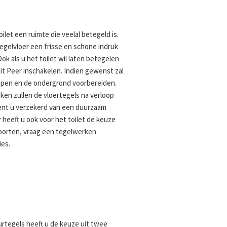
ilet een ruimte die veelal betegeld is.
egelvloer een frisse en schone indruk
ok als u het toilet wil laten betegelen
it Peer inschakelen. Indien gewenst zal
open en de ondergrond voorbereiden.
aken zullen de vloertegels na verloop
bent u verzekerd van een duurzaam
r heeft u ook voor het toilet de keuze
oorten, vraag een tegelwerken
ies.
uurtegels heeft u de keuze uit twee