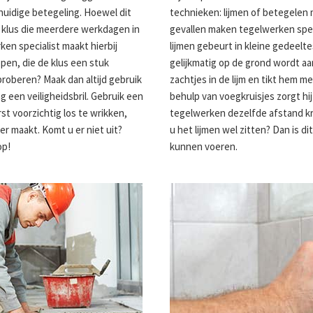
huidige betegeling. Hoewel dit
technieken: lijmen of betegelen
re klus die meerdere werkdagen in
gevallen maken tegelwerken speci
n specialist maakt hierbij
lijmen gebeurt in kleine gedeelte
pen, die de klus een stuk
gelijkmatig op de grond wordt a
 proberen? Maak dan altijd gebruik
zachtjes in de lijm en tikt hem 
een veiligheidsbril. Gebruik een
behulp van voegkruisjes zorgt hij
st voorzichtig los te wrikken,
tegelwerken dezelfde afstand kri
r maakt. Komt u er niet uit?
u het lijmen wel zitten? Dan is di
op!
kunnen voeren.