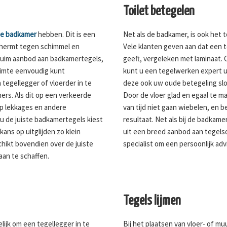
Toilet betegelen
de badkamer
hebben. Dit is een
Net als de badkamer, is ook het to
chermt tegen schimmel en
Vele klanten geven aan dat een t
ruim aanbod aan badkamertegels,
geeft, vergeleken met laminaat. O
ruimte eenvoudig kunt
kunt u een tegelwerken expert u
 tegellegger of vloerder in te
deze ook uw oude betegeling sl
ers. Als dit op een verkeerde
Door de vloer glad en egaal te m
op lekkages en andere
van tijd niet gaan wiebelen, en 
u de juiste badkamertegels kiest
resultaat. Net als bij de badkame
ans op uitglijden zo klein
uit een breed aanbod aan tegels
chikt bovendien over de juiste
specialist om een persoonlijk adv
aan te schaffen.
Tegels lijmen
lijk om een tegellegger in te
Bij het plaatsen van vloer- of m