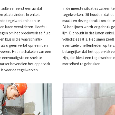
zullen er eerst een aantal
In de meeste situaties zal een te
 plaatsvinden. In enkele
tegelwerken. Dit houdt in dat de
aande tegelwerken heen te
maakt en deze gebruikt om de te
en laten verwijderen. Heeft u
Bij het lijmen wordt er gebruik g
egen om het breekwerk zelf uit
lijm. Dit houdt in dat lijmen enk
n klus is die waarschijnlijk
volledig egaal is. Het lijmen geef
 als u geen verlof opneemt en
eventuele oneffenheden op te va
oeren. Het inschakelen van een
belangrijker dat het oppervlak vol
e eenvoudigste en snelste
zijn, dan kiest een tegelwerken 
laatser bovendien het oppervlak
mortelbed te gebruiken.
r is voor de tegelwerken.