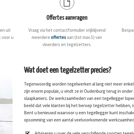
Offertes aanvragen
en uit
Vraag via het contactformulier vrijblijvend
Bespaa
t voor u
meerdere
offertes
aan (tot max.5) van
vloerders en tegelzetters.
Wat doet een tegelzetter precies?
Tegenwoordig worden tegelwerken al lang niet meer enkel
zijn enorm populair, u vindt ze in Oudenburg terug in ond
slaapkamers. De werkzaamheden van een tegellegger lopen 
beeld dat vele klanten bij het beroep tegelzetter hebben, i
Bent u benieuwd waarvoor u een tegellegger kunt inschak
opsomming van een aantal veelvoorkomende werkzaamhed
Adviseren u over de vele verschillende soorten tege