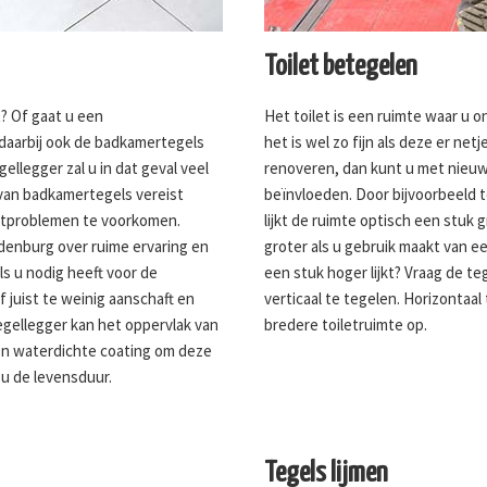
Toilet betegelen
? Of gaat u een
Het toilet is een ruimte waar u o
 daarbij ook de badkamertegels
het is wel zo fijn als deze er netj
llegger zal u in dat geval veel
renoveren, dan kunt u met nieuwe
 van badkamertegels vereist
beïnvloeden. Door bijvoorbeeld t
htproblemen te voorkomen.
lijkt de ruimte optisch een stuk g
enburg over ruime ervaring en
groter als u gebruik maakt van een
s u nodig heeft voor de
een stuk hoger lijkt? Vraag de te
f juist te weinig aanschaft en
verticaal te tegelen. Horizontaal
egellegger kan het oppervlak van
bredere toiletruimte op.
n waterdichte coating om deze
u de levensduur.
Tegels lijmen