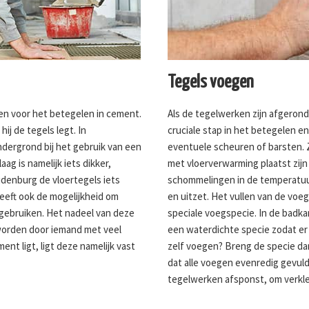
Tegels voegen
en voor het betegelen in cement.
Als de tegelwerken zijn afgeron
hij de tegels legt. In
cruciale stap in het betegelen 
ondergrond bij het gebruik van een
eventuele scheuren of barsten. 
ag is namelijk iets dikker,
met vloerverwarming plaatst zij
denburg de vloertegels iets
schommelingen in de temperatuur
geeft ook de mogelijkheid om
en uitzet. Het vullen van de vo
 gebruiken. Het nadeel van deze
speciale voegspecie. In de badka
worden door iemand met veel
een waterdichte specie zodat er
ent ligt, ligt deze namelijk vast
zelf voegen? Breng de specie da
dat alle voegen evenredig gevuld
tegelwerken afsponst, om verkl