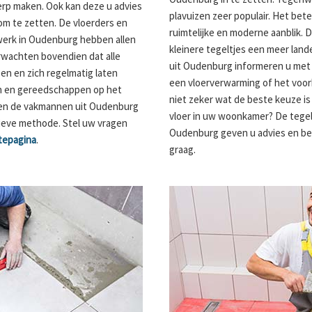
rp maken. Ook kan deze u advies
plavuizen zeer populair. Het be
om te zetten. De vloerders en
ruimtelijke en moderne aanblik. 
werk in Oudenburg hebben allen
kleinere tegeltjes een meer lande
rwachten bovendien dat alle
uit Oudenburg informeren u met a
n en zich regelmatig laten
een vloerverwarming of het voor
en en gereedschappen op het
niet zeker wat de beste keuze i
pen de vakmannen uit Oudenburg
vloer in uw woonkamer? De tegel
ctieve methode. Stel uw vragen
Oudenburg geven u advies en b
tepagina
.
graag.