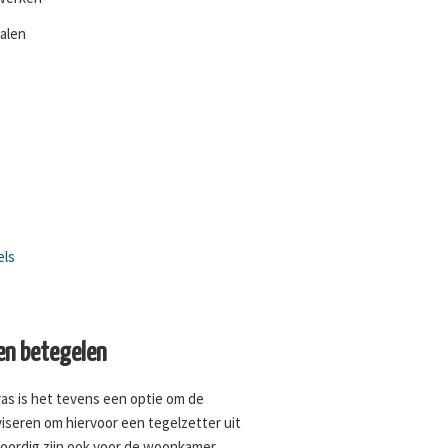
halen
els
n betegelen
as is het tevens een optie om de
iseren om hiervoor een tegelzetter uit
oordig zijn ook voor de woonkamer