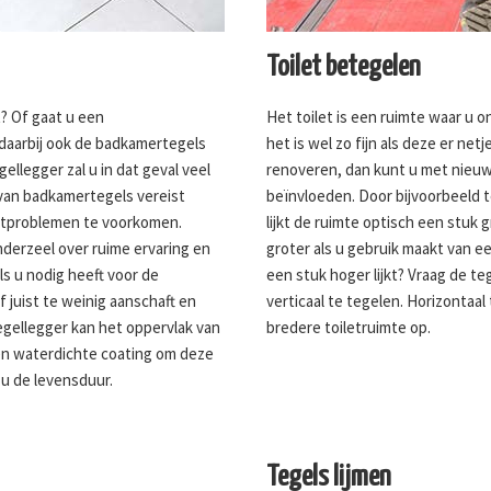
Toilet betegelen
? Of gaat u een
Het toilet is een ruimte waar u o
 daarbij ook de badkamertegels
het is wel zo fijn als deze er netj
llegger zal u in dat geval veel
renoveren, dan kunt u met nieuwe
 van badkamertegels vereist
beïnvloeden. Door bijvoorbeeld t
htproblemen te voorkomen.
lijkt de ruimte optisch een stuk g
derzeel over ruime ervaring en
groter als u gebruik maakt van een
s u nodig heeft voor de
een stuk hoger lijkt? Vraag de te
f juist te weinig aanschaft en
verticaal te tegelen. Horizontaal
egellegger kan het oppervlak van
bredere toiletruimte op.
n waterdichte coating om deze
u de levensduur.
Tegels lijmen