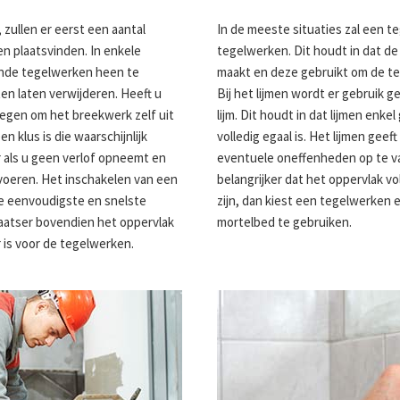
zullen er eerst een aantal
In de meeste situaties zal een te
 plaatsvinden. In enkele
tegelwerken. Dit houdt in dat de 
aande tegelwerken heen te
maakt en deze gebruikt om de te
en laten verwijderen. Heeft u
Bij het lijmen wordt er gebruik g
egen om het breekwerk zelf uit
lijm. Dit houdt in dat lijmen enk
n klus is die waarschijnlijk
volledig egaal is. Het lijmen geef
 als u geen verlof opneemt en
eventuele oneffenheden op te va
oeren. Het inschakelen van een
belangrijker dat het oppervlak vol
de eenvoudigste en snelste
zijn, dan kiest een tegelwerken 
laatser bovendien het oppervlak
mortelbed te gebruiken.
r is voor de tegelwerken.