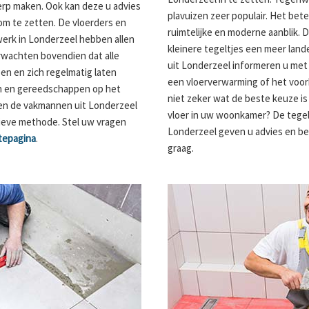
rp maken. Ook kan deze u advies
plavuizen zeer populair. Het be
om te zetten. De vloerders en
ruimtelijke en moderne aanblik. 
werk in Londerzeel hebben allen
kleinere tegeltjes een meer lande
rwachten bovendien dat alle
uit Londerzeel informeren u met 
n en zich regelmatig laten
een vloerverwarming of het voor
en en gereedschappen op het
niet zeker wat de beste keuze i
en de vakmannen uit Londerzeel
vloer in uw woonkamer? De tegel
ctieve methode. Stel uw vragen
Londerzeel geven u advies en 
tepagina
.
graag.