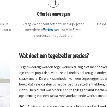
Offertes aanvragen
en uit
Vraag via het contactformulier vrijblijvend
Bespaa
t voor u
meerdere
offertes
aan (tot max.5) van
vloerders en tegelzetters.
Wat doet een tegelzetter precies?
Tegenwoordig worden tegelwerken al lang niet meer enkel
zijn enorm populair, u vindt ze in Londerzeel terug in ond
slaapkamers. De werkzaamheden van een tegellegger lopen 
beeld dat vele klanten bij het beroep tegelzetter hebben, i
Bent u benieuwd waarvoor u een tegellegger kunt inschak
opsomming van een aantal veelvoorkomende werkzaamhed
Adviseren u over de vele verschillende soorten tege