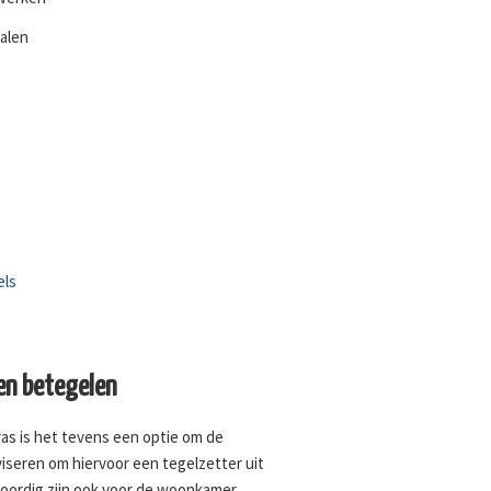
halen
els
n betegelen
as is het tevens een optie om de
iseren om hiervoor een tegelzetter uit
oordig zijn ook voor de woonkamer