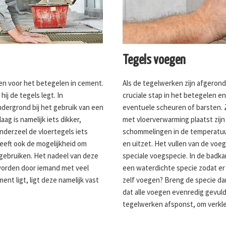
Tegels voegen
en voor het betegelen in cement.
Als de tegelwerken zijn afgeron
hij de tegels legt. In
cruciale stap in het betegelen 
ondergrond bij het gebruik van een
eventuele scheuren of barsten. 
ag is namelijk iets dikker,
met vloerverwarming plaatst zij
derzeel de vloertegels iets
schommelingen in de temperatuur
geeft ook de mogelijkheid om
en uitzet. Het vullen van de vo
 gebruiken. Het nadeel van deze
speciale voegspecie. In de badka
worden door iemand met veel
een waterdichte specie zodat er
ent ligt, ligt deze namelijk vast
zelf voegen? Breng de specie da
dat alle voegen evenredig gevuld
tegelwerken afsponst, om verkl