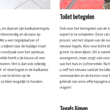
Toilet betegelen
e, en daarom zijn badkamertegels
Ook voor het betegelen van de to
ochtbestendig en de kans op
expert in te schakelen. Deze za
Als u een tegelplaatser of
proces: van het slopen van de o
 u kijken naar de huidige staat
nieuwe tegels. Kies voor lichte 
e noodzaak voor het opnieuw
groter te doen lijken. Dit is namel
velde heeft u de keuze uit een
woongenot, maar zorgt ook voo
maten. Het is dan ook volledig
van het huis in Lichtervelde. Na
- of vloertegels in de badkamer
u zelf het nieuwe sanitair instal
jk om te letten op de
voorwaarden en de kosten voor h
 zo klein mogelijk te houden.
gebruik van onze offertepagina 
vragen!
Tegels lijmen