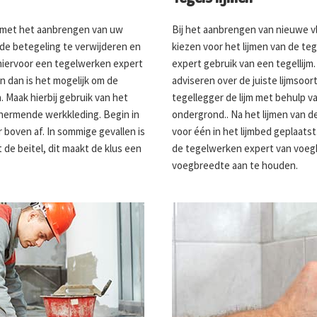
n met het aanbrengen van uw
Bij het aanbrengen van nieuwe v
ude betegeling te verwijderen en
kiezen voor het lijmen van de te
hiervoor een tegelwerken expert
expert gebruik van een tegellijm.
en dan is het mogelijk om de
adviseren over de juiste lijmsoort
 Maak hierbij gebruik van het
tegellegger de lijm met behulp 
chermende werkkleding. Begin in
ondergrond.. Na het lijmen van 
 boven af. In sommige gevallen is
voor één in het lijmbed geplaatst
 de beitel, dit maakt de klus een
de tegelwerken expert van voegk
voegbreedte aan te houden.