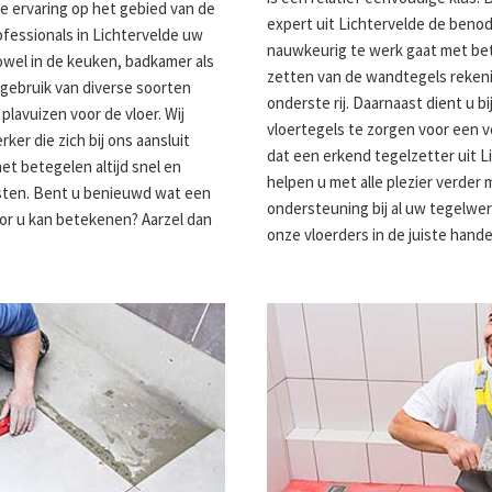
 ervaring op het gebied van de
expert uit Lichtervelde de benod
fessionals in Lichtervelde uw
nauwkeurig te werk gaat met bete
wel in de keuken, badkamer als
zetten van de wandtegels reken
n gebruik van diverse soorten
onderste rij. Daarnaast dient u b
lavuizen voor de vloer. Wij
vloertegels te zorgen voor een vo
er die zich bij ons aansluit
dat een erkend tegelzetter uit Li
et betegelen altijd snel en
helpen u met alle plezier verder 
sten. Bent u benieuwd wat een
ondersteuning bij al uw tegelwe
or u kan betekenen? Aarzel dan
onze vloerders in de juiste hande