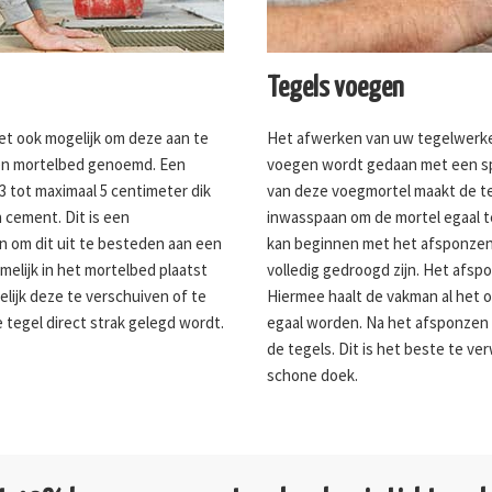
Tegels voegen
het ook mogelijk om deze aan te
Het afwerken van uw tegelwerk
een mortelbed genoemd. Een
voegen wordt gedaan met een sp
3 tot maximaal 5 centimeter dik
van deze voegmortel maakt de te
 cement. Dit is een
inwasspaan om de mortel egaal te
an om dit uit te besteden aan een
kan beginnen met het afsponze
melijk in het mortelbed plaatst
volledig gedroogd zijn. Het afs
gelijk deze te verschuiven of te
Hiermee haalt de vakman al het 
e tegel direct strak gelegd wordt.
egaal worden. Na het afsponzen b
de tegels. Dit is het beste te v
schone doek.