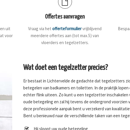
Offertes aanvragen
en uit
Vraag via het
offerteformulier
vrijblijvend
Bespaa
dat voor
meerdere offertes aan (tot max.5) van
vloerders en tegelzetters.
Wat doet een tegelzetter precies?
Er bestaat in Lichtervelde de gedachte dat tegelzetters z
betegelen van badkamers en toiletten. In de praktijk lope
echter flink uiteen. Zo kunt u een tegelzetter inschakelen
oude betegeling en zal hij tevens de ondergrond voorzien 
deze professionele aanpak bent u verzekerd van kwalitati
Bent u benieuwd naar de verschillende taken van een tegel
Hij sloopt uw oude betegeling