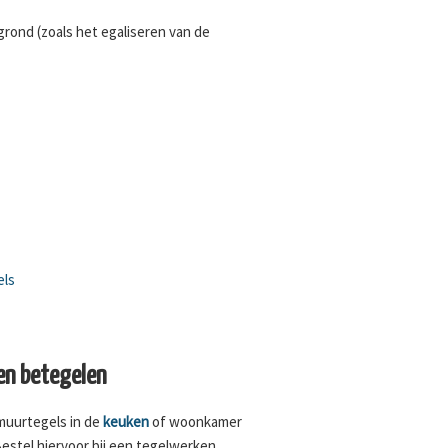
rond (zoals het egaliseren van de
els
n betegelen
 muurtegels in de
keuken
of woonkamer
Bestel hiervoor bij een tegelwerken