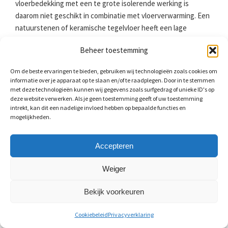
vloerbedekking met een te grote isolerende werking is
daarom niet geschikt in combinatie met vloerverwarming. Een
natuurstenen of keramische tegelvloer heeft een lage
warmteweerstand. De tegels nemen warmte goed op en
Beheer toestemming
geven het vervolgens af naar de ruimte erboven. Houd bij het
leggen van een keramische tegelvloer wel rekening met de
Om de beste ervaringen te bieden, gebruiken wij technologieën zoals cookies om
uitzetvoegen, vooral bij een tegelvloer in wildverband. Door
informatie over je apparaat op te slaan en/of te raadplegen. Door in te stemmen
de temperatuurverschillen is het mogelijk dat deze loskomen
met deze technologieën kunnen wij gegevens zoals surfgedrag of unieke ID's op
deze website verwerken. Als je geen toestemming geeft of uw toestemming
of gaan barsten.
intrekt, kan dit een nadelige invloed hebben op bepaalde functies en
mogelijkheden.
Zelf tegels voegen
Accepteren
Het is altijd mogelijk dat een tegel uitzet of krimpt. Om
Weiger
spanning op te vangen zit er een kleine ruimte tussen
keuken- of badkamertegels. Deze moet u voegen. Als u wilt
Bekijk voorkeuren
weten hoeveel ruimte open moet blijven voor het voegen, dan
gebruikt u de volgende rekensom: 2*1/100 van de lengte. Bij
Cookiebeleid
Privacyverklaring
tegels van 20 x 20 centimeter zult u dus voegen van 4