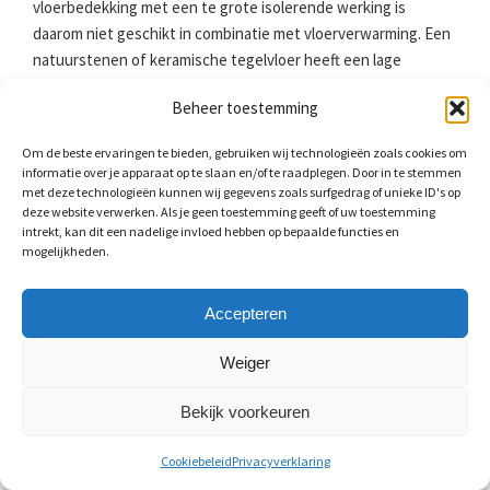
vloerbedekking met een te grote isolerende werking is
daarom niet geschikt in combinatie met vloerverwarming. Een
natuurstenen of keramische tegelvloer heeft een lage
warmteweerstand. De tegels nemen warmte goed op en
Beheer toestemming
geven het vervolgens af naar de ruimte erboven. Houd bij het
leggen van een keramische tegelvloer wel rekening met de
Om de beste ervaringen te bieden, gebruiken wij technologieën zoals cookies om
uitzetvoegen, vooral bij een tegelvloer in wildverband. Door
informatie over je apparaat op te slaan en/of te raadplegen. Door in te stemmen
de temperatuurverschillen is het mogelijk dat deze loskomen
met deze technologieën kunnen wij gegevens zoals surfgedrag of unieke ID's op
deze website verwerken. Als je geen toestemming geeft of uw toestemming
of gaan barsten.
intrekt, kan dit een nadelige invloed hebben op bepaalde functies en
mogelijkheden.
Zelf tegels voegen
Accepteren
Het is altijd mogelijk dat een tegel uitzet of krimpt. Om
Weiger
spanning op te vangen zit er een kleine ruimte tussen
keuken- of badkamertegels. Deze moet u voegen. Als u wilt
Bekijk voorkeuren
weten hoeveel ruimte open moet blijven voor het voegen, dan
gebruikt u de volgende rekensom: 2*1/100 van de lengte. Bij
Cookiebeleid
Privacyverklaring
tegels van 20 x 20 centimeter zult u dus voegen van 4