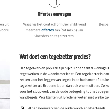
Offertes aanvragen
en uit
Vraag via het contactformulier vrijblijvend
Bespaa
 voor u
meerdere
offertes
aan (tot max.5) van
vloerders en tegelzetters.
Wat doet een tegelzetter precies?
Dat tegelwerken populair zijn blijkt uit het aantal woninge
tegelwerken in de woonkamer kiest. Een tegelzetter is dan o
zetten voor het leggen van tegels in de badkamer of keuk
tegelzetter uit Bredene lopen dan ook enorm uiteen. Zo ku
voor het sloopwerk van de oude betegeling tot het voege
wandtegels. Vele klanten uit Bredene weten niet welke take
Al het sloopwerk van de oude wand- en vloertegels