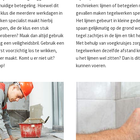
huidige betegeling. Hoewel dit
technieken: lijmen of betegelen
re klus die meerdere werkdagen in
gevallen maken tegelwerken speci
n specialist maakt hierbij
Het lijmen gebeurt in kleine gede
pen, die de klus een stuk
spaan gelijkmatig op de grond w
 proberen? Maak dan altijd gebruik
tegel zachtjes in de lijm en tik
een veiligheidsbril. Gebruik een
Met behulp van voegkruisjes zorgt
st voorzichtig los te wrikken,
tegelwerken dezelfde afstand kri
r maakt. Komt u er niet uit?
u het lijmen wel zitten? Dan is di
op!
kunnen voeren.