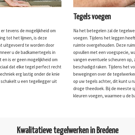
Tegels voegen
s er tevens de mogelijkheid om
Na het betegelen zal de tegelwe
ng tot het lijmen, is deze
voegen. Tijdens het leggen heeft
ent uitgevoerd te worden door
ruimte overgehouden. Deze ruimte
anneer u de badkamertegels in
opvullen met een voegspecie, wa
t en is er geen mogelijkheid om
vangen eventuele scheuren op, 
ciaal dat elke tegel perfect recht
beschadigd raken. Tijdens het v
echniek erg lastig onder de knie
bewegingen over de tegelwerken v
 schakelt u een tegellegger uit
op uw tegels achter, dit kunt u
droge theedoek. Bij de meeste sp
kleuren voegen, waarmee u de b
Kwalitatieve tegelwerken in Bredene