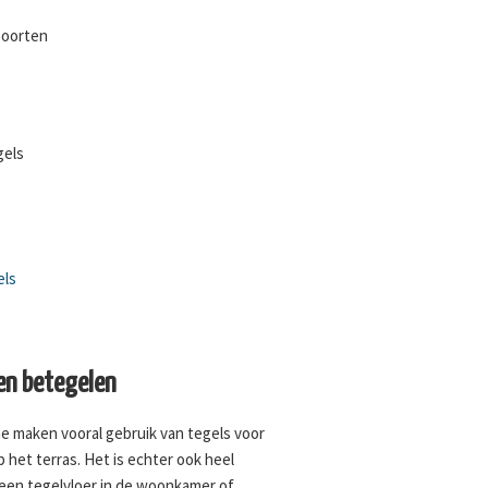
soorten
gels
els
n betegelen
e maken vooral gebruik van tegels voor
 het terras. Het is echter ook heel
 een tegelvloer in de woonkamer of