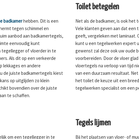
Toilet betegelen
de badkamer
hebben. Dit is een
Net als de badkamer, is ook het to
chermt tegen schimmel en
Vele klanten geven aan dat een t
ruim aanbod aan badkamertegels,
geeft, vergeleken met laminaat. O
ruimte eenvoudig kunt
kunt u een tegelwerken expert u
 tegellegger of vloerder in te
gewenst zal deze ook uw oude b
ers. Als dit op een verkeerde
voorbereiden. Door de vloer glad
op lekkages en andere
vloertegels na verloop van tijd n
u de juiste badkamertegels kiest
van een duurzaam resultaat. Net 
ans op uitglijden zo klein
het toilet de keuze uit een bree
chikt bovendien over de juiste
tegelwerken specialist om een pe
aan te schaffen.
Tegels lijmen
lijk om een tegellegger in te
Bij het plaatsen van vloer- of m