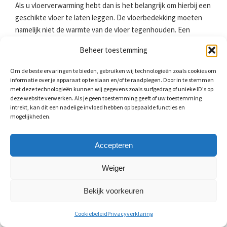
Als u vloerverwarming hebt dan is het belangrijk om hierbij een
geschikte vloer te laten leggen. De vloerbedekking moeten
namelijk niet de warmte van de vloer tegenhouden. Een
vloerbedekking met een te grote isolerende werking is
Beheer toestemming
daarom niet geschikt in combinatie met vloerverwarming. Een
natuurstenen of keramische tegelvloer heeft een lage
Om de beste ervaringen te bieden, gebruiken wij technologieën zoals cookies om
warmteweerstand. De tegels nemen warmte goed op en
informatie over je apparaat op te slaan en/of te raadplegen. Door in te stemmen
met deze technologieën kunnen wij gegevens zoals surfgedrag of unieke ID's op
geven het vervolgens af naar de ruimte erboven. Houd bij het
deze website verwerken. Als je geen toestemming geeft of uw toestemming
leggen van een keramische tegelvloer wel rekening met de
intrekt, kan dit een nadelige invloed hebben op bepaalde functies en
uitzetvoegen, vooral bij een tegelvloer in wildverband. Door
mogelijkheden.
de temperatuurverschillen is het mogelijk dat deze loskomen
of gaan barsten.
Accepteren
Weiger
Zelf tegels voegen
Bekijk voorkeuren
Het is altijd mogelijk dat een tegel uitzet of krimpt. Om
spanning op te vangen zit er een kleine ruimte tussen
Cookiebeleid
Privacyverklaring
keuken- of badkamertegels. Deze moet u voegen. Als u wilt