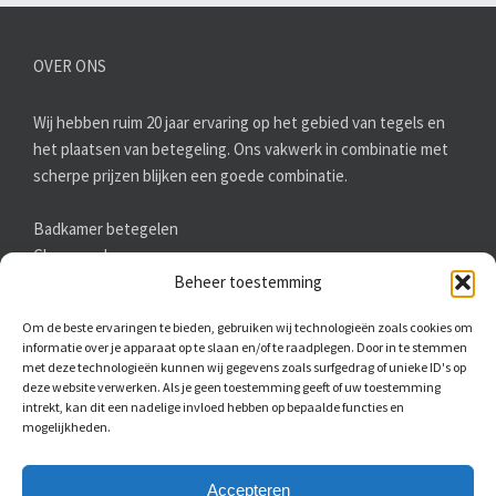
OVER ONS
Wij hebben ruim 20 jaar ervaring op het gebied van tegels en
het plaatsen van betegeling. Ons vakwerk in combinatie met
scherpe prijzen blijken een goede combinatie.
Badkamer betegelen
Chapewerken
Keramisch parket
Beheer toestemming
Keuken betegelen
Om de beste ervaringen te bieden, gebruiken wij technologieën zoals cookies om
Terrastegels leggen
informatie over je apparaat op te slaan en/of te raadplegen. Door in te stemmen
Vloertegels leggen
met deze technologieën kunnen wij gegevens zoals surfgedrag of unieke ID's op
deze website verwerken. Als je geen toestemming geeft of uw toestemming
intrekt, kan dit een nadelige invloed hebben op bepaalde functies en
mogelijkheden.
Accepteren